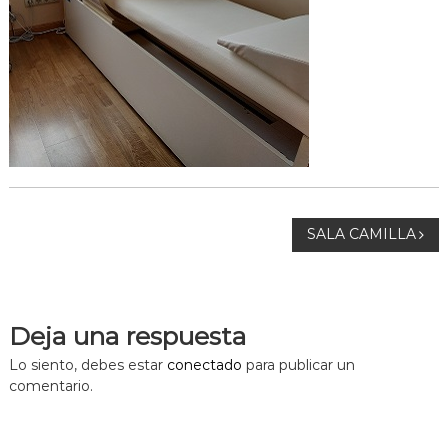
N
SALA CAMILLA
a
v
Deja una respuesta
e
Lo siento, debes estar
conectado
para publicar un
comentario.
g