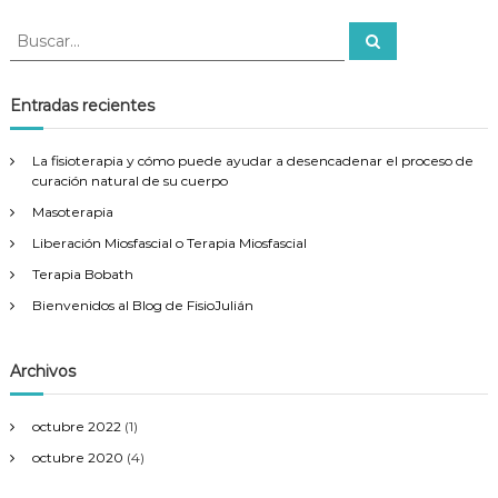
a
B
B
u
u
c
s
s
c
a
c
Entradas recientes
i
r
a
r
ó
La fisioterapia y cómo puede ayudar a desencadenar el proceso de
:
curación natural de su cuerpo
n
Masoterapia
Liberación Miosfascial o Terapia Miosfascial
d
Terapia Bobath
Bienvenidos al Blog de FisioJulián
e
e
Archivos
n
octubre 2022
(1)
t
octubre 2020
(4)