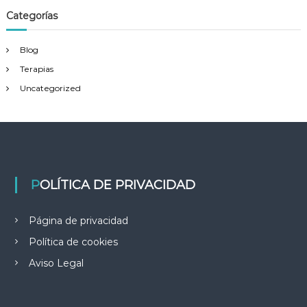
r
Categorías
a
Blog
d
Terapias
Uncategorized
a
s
POLÍTICA DE PRIVACIDAD
Página de privacidad
Política de cookies
Aviso Legal