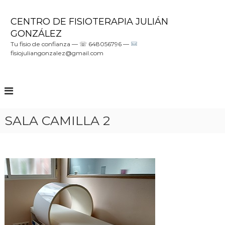
S
a
CENTRO DE FISIOTERAPIA JULIÁN
l
GONZÁLEZ
t
Tu fisio de confianza — ☏ 648056796 —
a
fisiojuliangonzalez@gmail.com
r
a
l
c
o
n
SALA CAMILLA 2
t
e
n
i
d
o