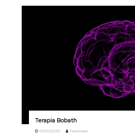
Terapia Bobath
02/10/2020
FisioJulian