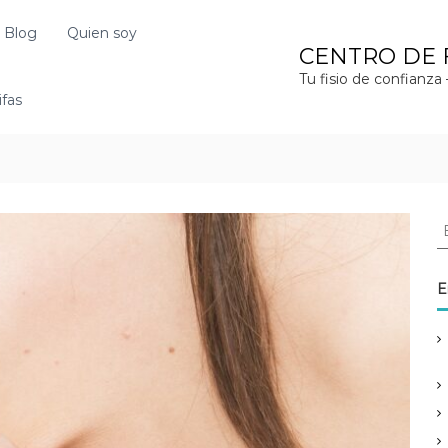
Blog
Quien soy
CENTRO DE 
Tu fisio de confian
ifas
B
u
s
c
E
a
r
: