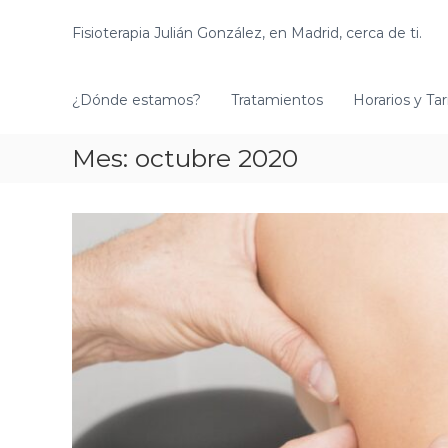
S
a
Fisioterapia Julián González, en Madrid, cerca de ti.
l
t
a
¿Dónde estamos?
Tratamientos
Horarios y Tar
r
a
Mes:
octubre 2020
l
c
o
n
t
e
n
i
d
o