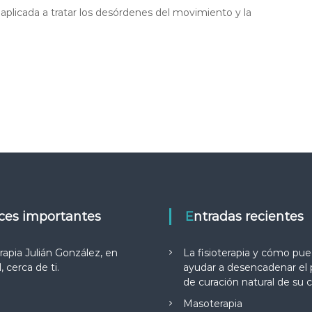
aplicada a tratar los desórdenes del movimiento y la
aces importantes
Entradas recientes
erapia Julián González, en
La fisioterapia y cómo pu
 cerca de ti.
ayudar a desencadenar el
de curación natural de su 
Masoterapia