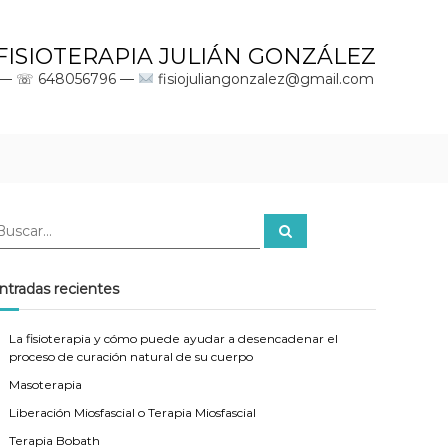
FISIOTERAPIA JULIÁN GONZÁLEZ
za — ☏ 648056796 —
fisiojuliangonzalez@gmail.com
B
u
s
c
a
ntradas recientes
r
La fisioterapia y cómo puede ayudar a desencadenar el
proceso de curación natural de su cuerpo
Masoterapia
Liberación Miosfascial o Terapia Miosfascial
Terapia Bobath